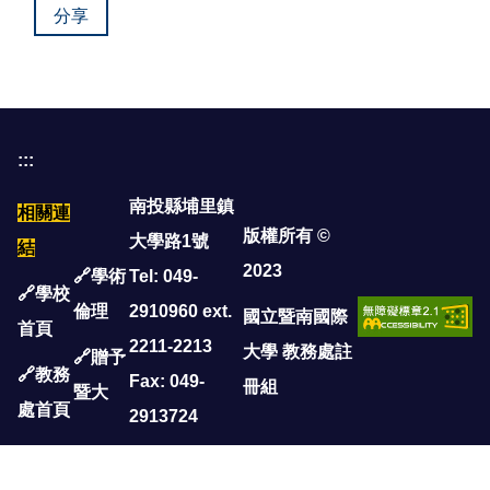
分享
:::
南投縣埔里鎮
相關連
版權所有 ©
大學路1號
結
2023
🔗學術
Tel: 049-
🔗
學校
倫理
2910960 ext.
國立暨南國際
首頁
2211-2213
大學 教務處註
🔗
贈予
🔗
教務
Fax: 049-
冊組
暨大
處首頁
2913724