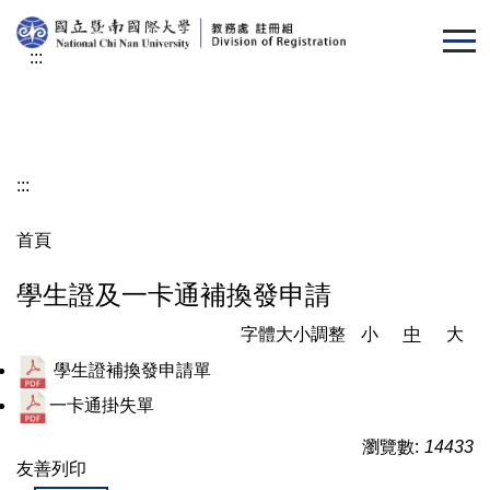
跳
到
:::
主
要
內
容
區
:::
首頁
學生證及一卡通補換發申請
字體大小調整
小
中
大
學生證補換發申請單
一卡通掛失單
瀏覽數:
14433
友善列印