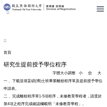
跳
到
:::
主
要
內
容
區
:::
首頁
研究生提前授予學位程序
字體大小調整
小
中
大
一 、下載並填妥碩(博)士班畢業離校程序單及提前授予學位
申請表。
二 、完成離校程序單1-5項程序，未修教育學程者，請逕於
第4項之程序完成確認欄載明「未修教育學程」。