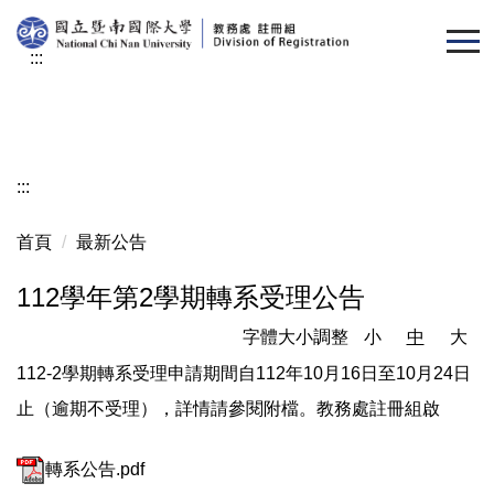
跳
到
:::
主
要
內
容
區
:::
首頁
最新公告
112學年第2學期轉系受理公告
字體大小調整
小
中
大
112-2學期轉系受理申請期間自112年10月16日至10月24日
止（逾期不受理），詳情請參閱附檔。教務處註冊組啟
轉系公告.pdf